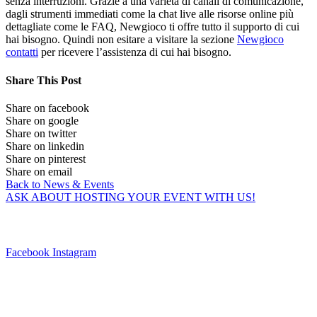
senza interruzioni. Grazie a una varietà di canali di comunicazione,
dagli strumenti immediati come la chat live alle risorse online più
dettagliate come le FAQ, Newgioco ti offre tutto il supporto di cui
hai bisogno. Quindi non esitare a visitare la sezione
Newgioco
contatti
per ricevere l’assistenza di cui hai bisogno.
Share This Post
Share on facebook
Share on google
Share on twitter
Share on linkedin
Share on pinterest
Share on email
Back to News & Events
ASK ABOUT HOSTING YOUR EVENT WITH US!
Connect With Us
Facebook
Instagram
PHONE:
TBA
EMAIL:
camptuttle@episcopal-ut.org