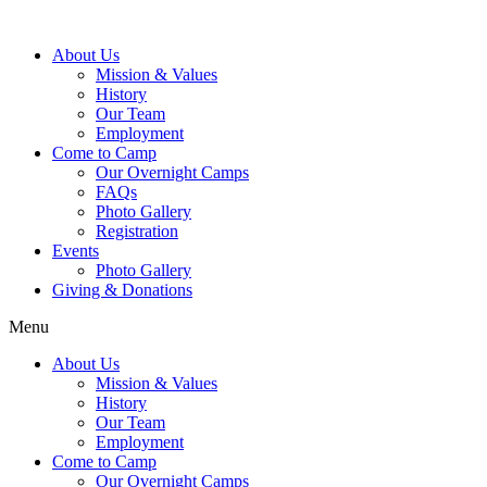
About Us
Mission & Values
History
Our Team
Employment
Come to Camp
Our Overnight Camps
FAQs
Photo Gallery
Registration
Events
Photo Gallery
Giving & Donations
Menu
About Us
Mission & Values
History
Our Team
Employment
Come to Camp
Our Overnight Camps